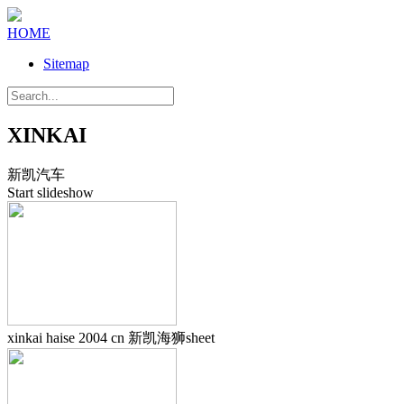
HOME
Sitemap
XINKAI
新凯汽车
Start slideshow
xinkai haise 2004 cn 新凯海狮sheet