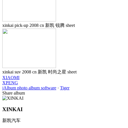
xinkai pick-up 2008 cn 新凯 锐腾 sheet
xinkai suv 2008 cn 新凯 时尚之星 sheet
XIAOMI
XPENG
jAlbum photo album software
·
Tiger
Share album
XINKAI
新凯汽车