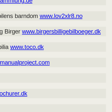
esammlung.de
 bilens barndom
www.lov2xlr8.no
rg Birger
www.birgersbilligebilboeger.dk
ilia
www.toco.dk
rmanualproject.com
ochurer.dk