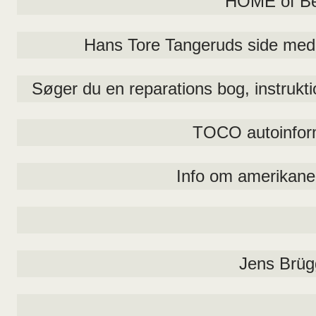
HOME of Be
Hans Tore Tangeruds side med A
Søger du en reparations bog, instrukt
TOCO autoinform
Info om amerikaner
Jens Brü