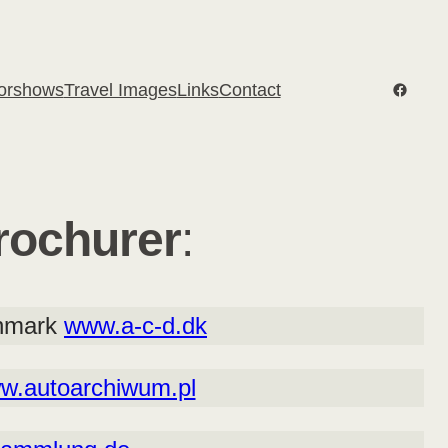
Facebo
orshows
Travel Images
Links
Contact
brochurer
:
anmark
www.a-c-d.dk
w.autoarchiwum.pl