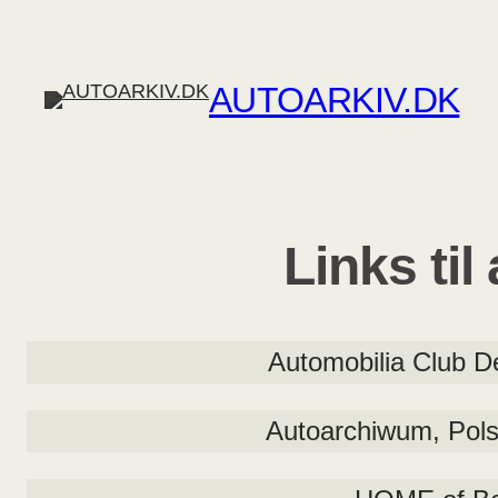
Skip
to
content
AUTOARKIV.DK
Links ti
Automobilia Club D
Autoarchiwum, Polsk