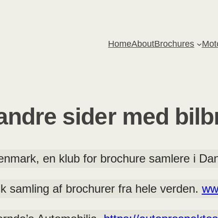
Home
About
Brochures
Mot
l andre sider med bil
enmark, en klub for brochure samlere i D
 samling af brochurer fra hele verden.
ww