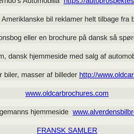
rndo’s Automobilia
https://autoprospekt
meriklanske bil reklamer helt tilbage fra
ionsbog eller en brochure på dansk så spø
, dansk hjemmeside med salg af automob
 biler, masser af billeder
http://www.oldca
www.oldcarbrochures.com
ggemanns hjemmeside
www.alverdensbilbr
FRANSK SAMLER